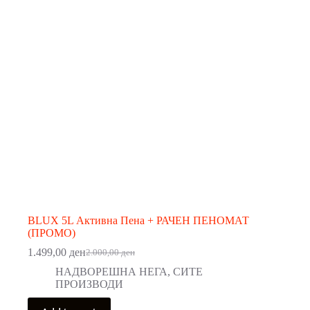
BLUX 5L Активна Пена + РАЧЕН ПЕНОМАТ
(ПРОМО)
1.499,00
ден
2.000,00
ден
Original
Current
price
price
НАДВОРЕШНА НЕГА
,
СИТЕ
was:
is:
ПРОИЗВОДИ
2.000,00 ден.
1.499,00 ден.